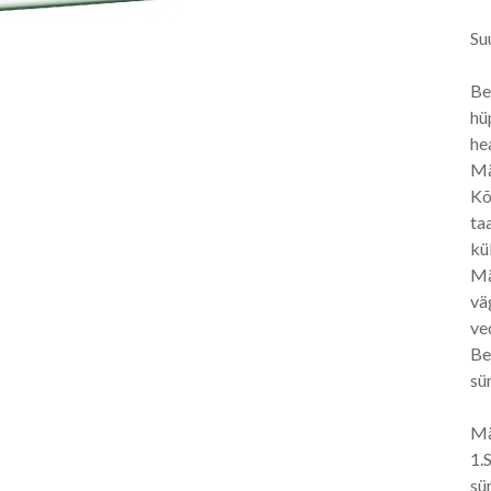
Su
Be
hü
he
Mä
Kõ
ta
kü
Mä
vä
ve
Be
sü
Mä
1.
sü