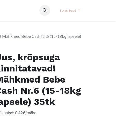
Eesti keel
d! Mähkmed Bebe Cash Nr.6 (15-18kg lapsele)
Uus, krõpsuga
innitatavad!
Mähkmed Bebe
ash Nr.6 (15-18kg
apsele) 35tk
ikuhind: 0.42€/mähe