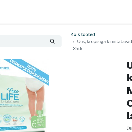
Nõu ja abi
Informatsioon ja ostutingimused
Kõik tooted
Uus, krõpsuga kinnitatava
35tk
k
C
l
Üh