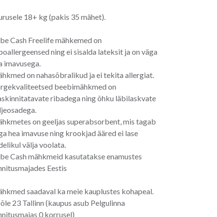
urusele 18+ kg (pakis 35 mähet).
be Cash Freelife mähkemed on
poallergeensed ning ei sisalda lateksit ja on väga
a imavusega.
hkmed on nahasõbralikud ja ei tekita allergiat.
rgekvaliteetsed beebimähkmed on
askinnitatavate ribadega ning õhku läbilaskvate
ljeosadega.
hkmetes on geeljas superabsorbent, mis tagab
ga hea imavuse ning krookjad ääred ei lase
delikul välja voolata.
be Cash mähkmeid kasutatakse enamustes
nnitusmajades Eestis
hkmed saadaval ka meie kauplustes kohapeal.
Sõle 23 Tallinn (kaupus asub Pelgulinna
nnitusmajas 0 korrusel)