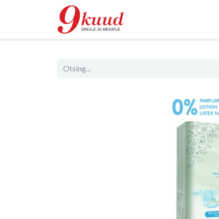
Pood
Rent