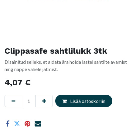
Clippasafe sahtlilukk 3tk
Disainitud selleks, et aidata ära hoida lastel sahtlite avamist
ning näppe vahele jätmist.
4,07
€
Lisää ostoskoriin