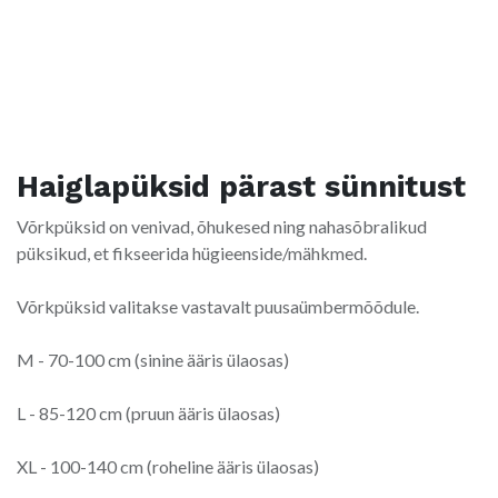
Haiglapüksid pärast sünnitust
Võrkpüksid on venivad, õhukesed ning nahasõbralikud
püksikud, et fikseerida hügieenside/mähkmed.
Võrkpüksid valitakse vastavalt puusaümbermõõdule.
M - 70-100 cm (sinine ääris ülaosas)
L - 85-120 cm (pruun ääris ülaosas)
XL - 100-140 cm (roheline ääris ülaosas)