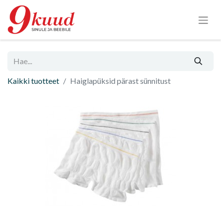
Kaikki tuotteet
Haiglapüksid pärast sünnitust