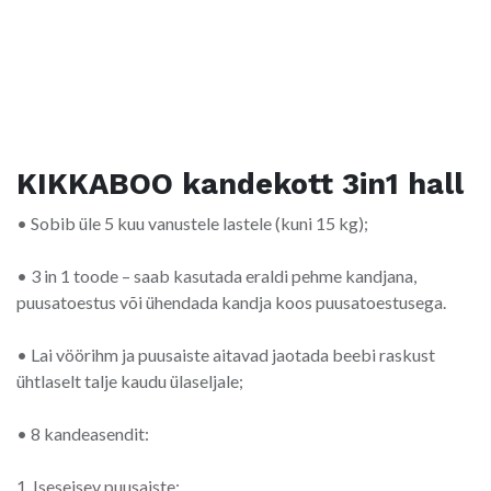
KIKKABOO kandekott 3in1 hall
• Sobib üle 5 kuu vanustele lastele (kuni 15 kg);
• 3 in 1 toode – saab kasutada eraldi pehme kandjana,
puusatoestus või ühendada kandja koos puusatoestusega.
• Lai vöörihm ja puusaiste aitavad jaotada beebi raskust
ühtlaselt talje kaudu ülaseljale;
• 8 kandeasendit:
1. Iseseisev puusaiste: