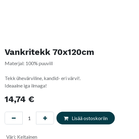
Vankritekk 70x120cm
Materjal: 100% puuvill
Tekk ühevärviline, kandid- eri värvi!.
Ideaalne iga ilmaga!
14,74
€
Lisää ostoskoriin
Väri
:
Keltainen