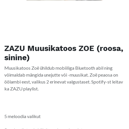
ZAZU Muusikatoos ZOE (roosa,
sinine)
Muusikatoos Zoë ühildub mobiiliga Bluetooth abil ning
võimaldab mängida unejutte või -muusikat. Zoë peaosa on
öölambi eest, valikus 2 erinevat valgustaset. Spotify-st leitav
ka ZAZU playlist.
5 meloodia valikut