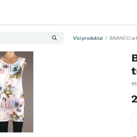
ental
Tinklaraštis
Informatsioon ja ostutingim
Visi produktai
BRANCO art.
95