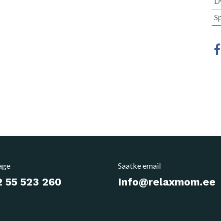
D
S
age
Saatke email
 55 523 260
Info@relaxmom.ee