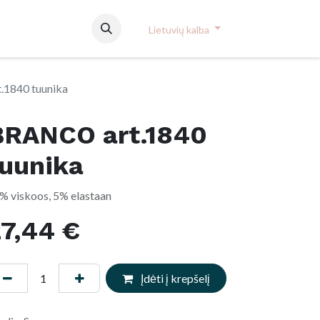
used
Lietuvių kalba
1840 tuunika
BRANCO art.1840
tuunika
% viskoos, 5% elastaan
27,44
€
Įdėti į krepšelį