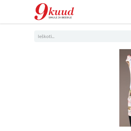
Parduotuvė
R