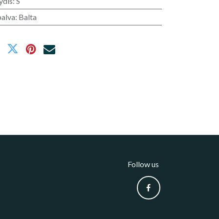
ydis
:
S
palva
:
Balta
Follow us