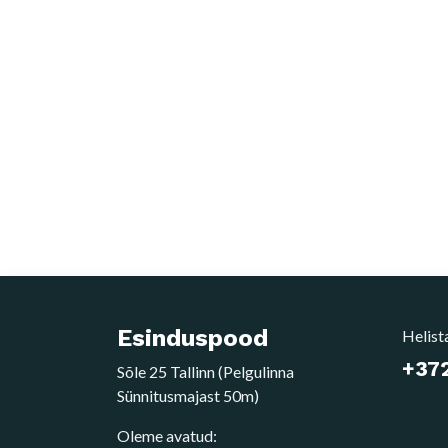
Esinduspood
Helist
+372
Sõle 25 Tallinn (Pelgulinna
Sünnitusmajast 50m)
Oleme avatud: