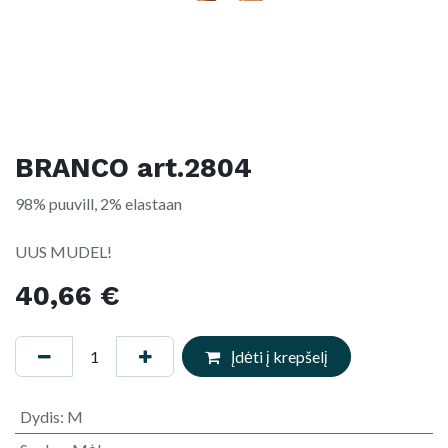
BRANCO art.2804
98% puuvill, 2% elastaan
UUS MUDEL!
40,66
€
Įdėti į krepšelį
Dydis
:
M