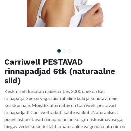
Carriwell PESTAVAD
rinnapadjad 6tk (naturaalne
siid)
Keskmiselt kasutab naine umbes 3000 ühekordset
rinnapatja. See on väga suur rahaline kulu ja kohutav meie
keskkonnale. Mõistlik alternatiiv on Carriwelli pestavad
rinnapadjad! Carriwell pakub kahte valikut...Naturaalsest
puuvillast pestavad rinnapadjad on kõrge niiskusimavusega,
hingav vedelikukindel kiht ja naturaalne valgendamata riie on