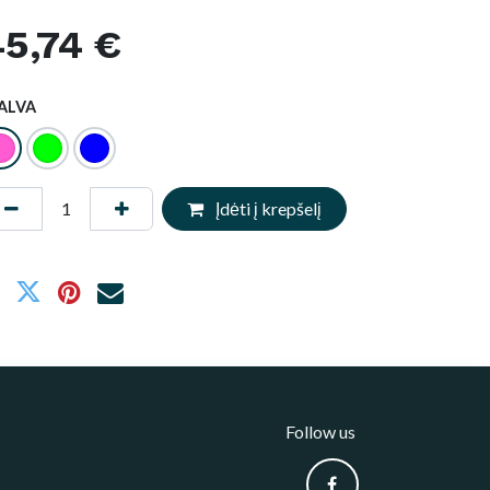
5,74
€
ALVA
Įdėti į krepšelį
Follow us