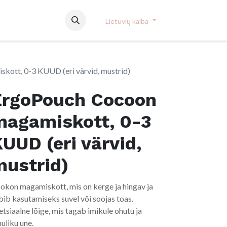
used
Lietuvių kalba
ott, 0-3 KUUD (eri värvid, mustrid)
ErgoPouch Cocoon
magamiskott, 0-3
UUD (eri värvid,
mustrid)
okon magamiskott, mis on kerge ja hingav ja
bib kasutamiseks suvel või soojas toas.
etsiaalne lõige, mis tagab imikule ohutu ja
huliku une.