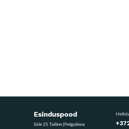
Esinduspood
Helist
+372
Sõle 25 Tallinn (Pelgulinna