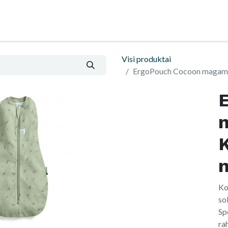
ental
Tinklaraštis
Informatsioon ja ostutingim
Visi produktai
ErgoPouch Cocoon magamisk
K
Ko
so
Sp
ra