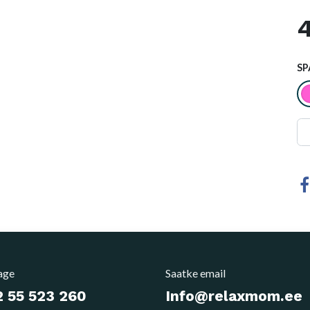
4
SP
age
Saatke email
 55 523 260
Info@relaxmom.ee