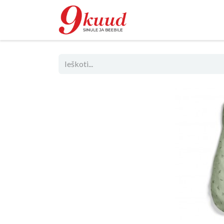
Parduotuvė
R