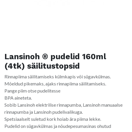
Lansinoh ® pudelid 160ml
(4tk) säilitustopsid
Rinnapiima säilitamiseks külmkapis või sügavkülmas.
Mõeldud pikemaks, ajaks rinnapiima säilitamiseks.
Pange piim otse pudelitesse
BPA aineteta.
Sobib Lansinoh elektrilise rinnapumba, Lansinoh manuaalse
rinnapumba ja Lansinoh pudelivalikuga.
Spetsiaalselt suletud kork hoiab ära piima lekke.
Pudelid on sügavkülmas ja nõudepesumasinas ohutud