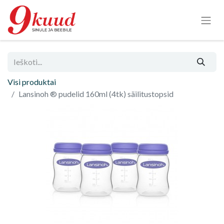
Visi produktai
Lansinoh ® pudelid 160ml (4tk) säilitustopsid