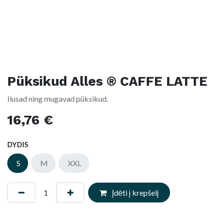
Püksikud Alles ® CAFFE LATTE
Ilusad ning mugavad püksikud.
16,76
€
DYDIS
S
M
XXL
Įdėti į krepšelį