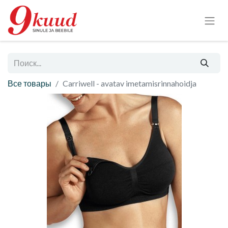
Все товары
Carriwell - avatav imetamisrinnahoidja