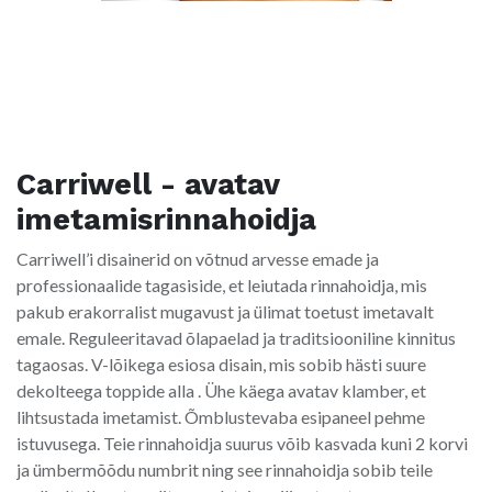
Carriwell - avatav
imetamisrinnahoidja
Carriwell’i disainerid on võtnud arvesse emade ja
professionaalide tagasiside, et leiutada rinnahoidja, mis
pakub erakorralist mugavust ja ülimat toetust imetavalt
emale. Reguleeritavad õlapaelad ja traditsiooniline kinnitus
tagaosas. V-lõikega esiosa disain, mis sobib hästi suure
dekolteega toppide alla . Ühe käega avatav klamber, et
lihtsustada imetamist. Õmblustevaba esipaneel pehme
istuvusega. Teie rinnahoidja suurus võib kasvada kuni 2 korvi
ja ümbermõõdu numbrit ning see rinnahoidja sobib teile