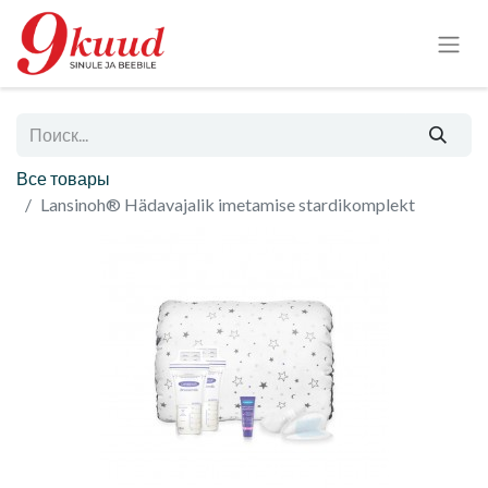
Все товары
Lansinoh® Hädavajalik imetamise stardikomplekt