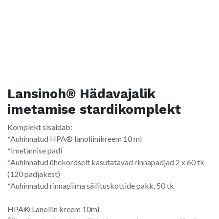
Lansinoh® Hädavajalik
imetamise stardikomplekt
Komplekt sisaldab:
*Auhinnatud HPA® lanoliinikreem 10 ml
*Imetamise padi
*Auhinnatud ühekordselt kasutatavad rinnapadjad 2 x 60 tk
(120 padjakest)
*Auhinnatud rinnapiima säilituskottide pakk, 50 tk
HPA® Lanoliin kreem 10ml