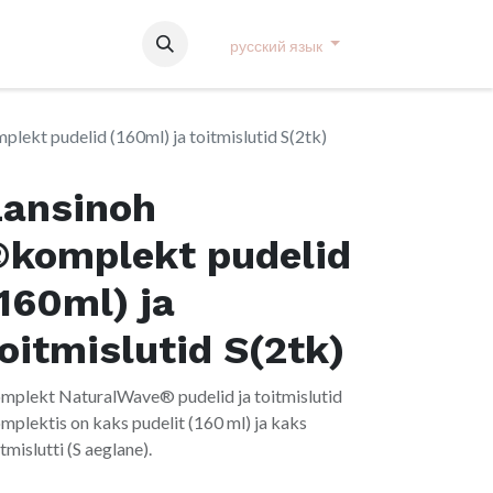
русский язык
lekt pudelid (160ml) ja toitmislutid S(2tk)
Lansinoh
®komplekt pudelid
160ml) ja
oitmislutid S(2tk)
mplekt NaturalWave® pudelid ja toitmislutid
mplektis on kaks pudelit (160 ml) ja kaks
tmislutti (S aeglane).