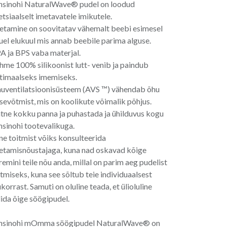
nsinohi NaturalWave® pudel on loodud
etsiaalselt imetavatele imikutele.
etamine on soovitatav vähemalt beebi esimesel
uel elukuul mis annab beebile parima alguse.
A ja BPS vaba materjal.
hme 100% silikoonist lutt- venib ja paindub
timaalseks imemiseks.
uventilatsioonisüsteem (AVS ™) vähendab õhu
ssevõtmist, mis on koolikute võimalik põhjus.
htne kokku panna ja puhastada ja ühilduvus kogu
nsinohi tootevalikuga.
ne toitmist võiks konsulteerida
etamisnõustajaga, kuna nad oskavad kõige
remini teile nõu anda, millal on parim aeg pudelist
itmiseks, kuna see sõltub teie individuaalsest
ukorrast. Samuti on oluline teada, et ülioluline
lida õige söögipudel.
nsinohi mOmma söögipudel NaturalWave® on