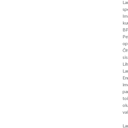
La
sp
Im
ku
BP
Pe
op
Õh
si
Li
La
En
im
pa
to
ol
va
La