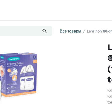
al
Блог
Informatsioon ja ostutingimused
Все товары
Lansinoh ®komp
(
t
Ko
Ko
toi