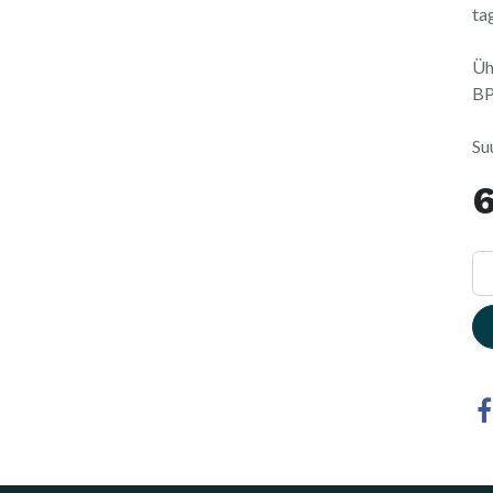
ta
Üh
BP
Su
6