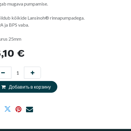
gab mugava pumpamise.
ildub kõikide Lansinoh® rinnapumpadega.
A ja BPS vaba.
urus 25mm
,10
€
Добавить в корзину