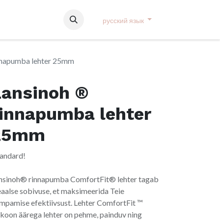
русский язык
nnapumba lehter 25mm
Lansinoh ®
rinnapumba lehter
25mm
tandard!
nsinoh® rinnapumba ComfortFit® lehter tagab
eaalse sobivuse, et maksimeerida Teie
mpamise efektiivsust. Lehter ComfortFit ™
likoon äärega lehter on pehme, painduv ning