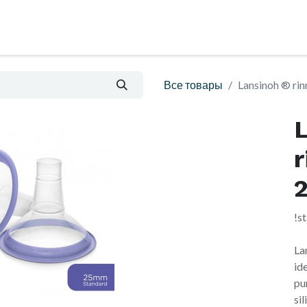
al
Блог
Informatsioon ja ostutingimused
Все товары
Lansinoh ® ri
!s
La
id
pu
si