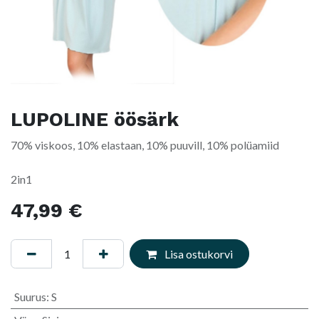
LUPOLINE öösärk
70% viskoos, 10% elastaan, 10% puuvill, 10% polüamiid
2in1
47,99
€
Lisa ostukorvi
Suurus
:
S