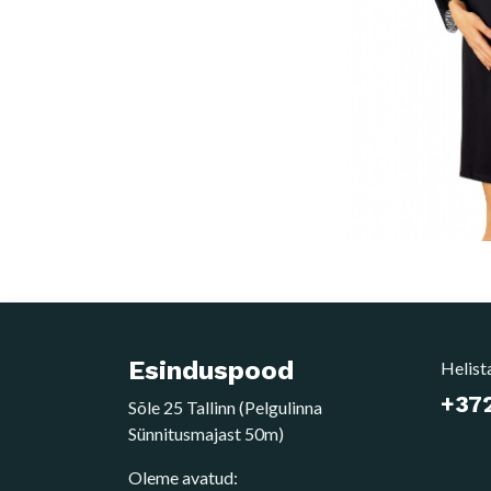
Esinduspood
Helist
+372
Sõle 25 Tallinn (Pelgulinna
Sünnitusmajast 50m)
Oleme avatud: