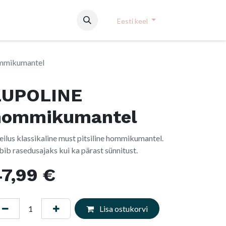
Eesti keel
mmikumantel
LUPOLINE
hommikumantel
eilus klassikaline must pitsiline hommikumantel.
bib rasedusajaks kui ka pärast sünnitust.
7,99
€
Lisa ostukorvi