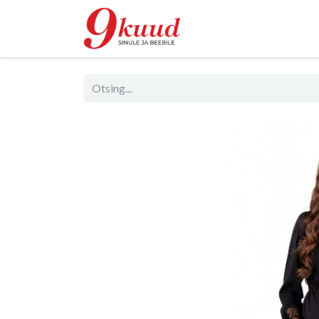
Pood
Rent