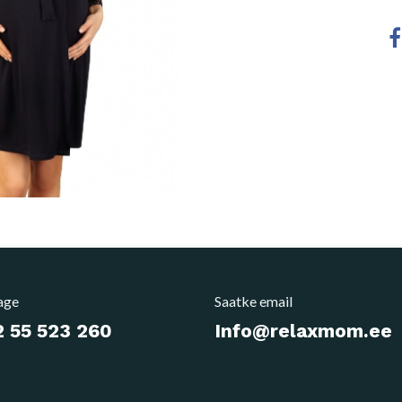
age
Saatke email
 55 523 260
Info@relaxmom.ee