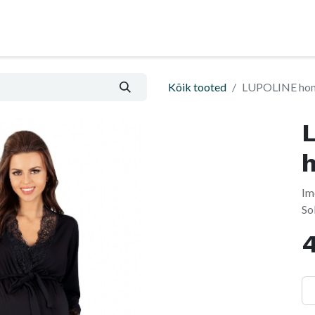
Nõu ja abi
Informatsioon ja ostutingimused
Kõik tooted
LUPOLINE ho
Im
So
4