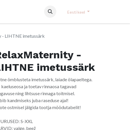
Eesti keel
y - LIHTNE imetussärk
elaxMaternity -
LIHTNE imetussärk
htne õmblusteta imetussärk, laiade õlapaeltega.
i kaeluseosa ja toetav rinnaosa tagavad
gavuse ning lihtsuse rinnaga toitmisel.
bib kandmiseks juba raseduse ajal!
ote ostmisel jälgida tootja mõõdutabelit!
URUSED: S-XXL
RVID: valge, beež