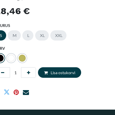
28,46
€
UURUS
S
M
L
XL
XXL
RV
Lisa ostukorvi