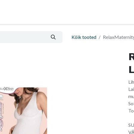
Nõu ja abi
Informatsioon ja ostutingimused
Kõik tooted
RelaxMaternit
R
Li
La
mu
So
To
SU
VÄ