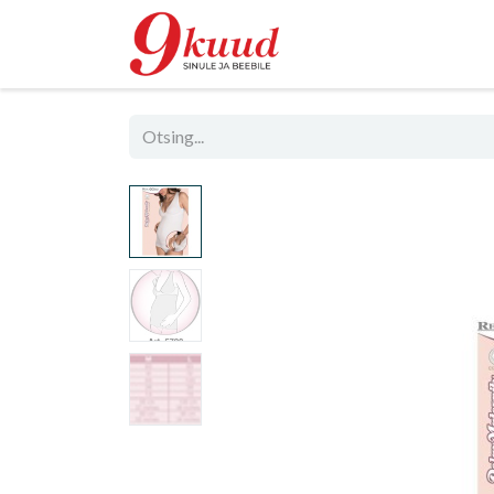
Pood
Rent