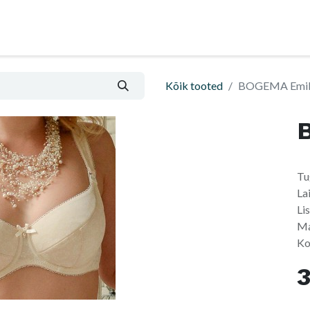
Nõu ja abi
Informatsioon ja ostutingimused
Kõik tooted
BOGEMA Emil
Tu
La
Li
Ma
Ko