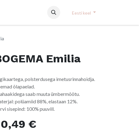
Eesti keel
ia
BOGEMA Emilia
gikaartega, polsterdusega imetusrinnahoidja.
iemad õlapaelad.
sahaakidega saab muuta ümbermõõtu.
terjal: polüamiid 88%, elastaan 12%.
rvi sisepind: 100% puuvill.
30,49
€