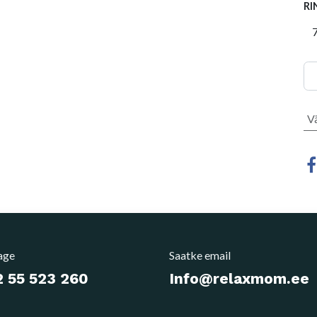
RI
V
age
Saatke email
 55 523 260
Info@relaxmom.ee