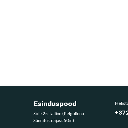
Esinduspood
Helist
+372
Sõle 25 Tallinn (Pelgulinna
Sünnitusmajast 50m)