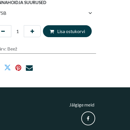
NNAHOIDJA SUURUSED
Lisa ostukorvi
ärv
:
Beež
Jälgige meid