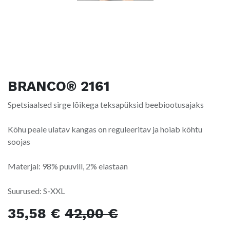
BRANCO® 2161
Spetsiaalsed sirge lõikega teksapüksid beebiootusajaks
Kõhu peale ulatav kangas on reguleeritav ja hoiab kõhtu
soojas
Materjal: 98% puuvill, 2% elastaan
Suurused: S-XXL
35,58
€
42,00
€