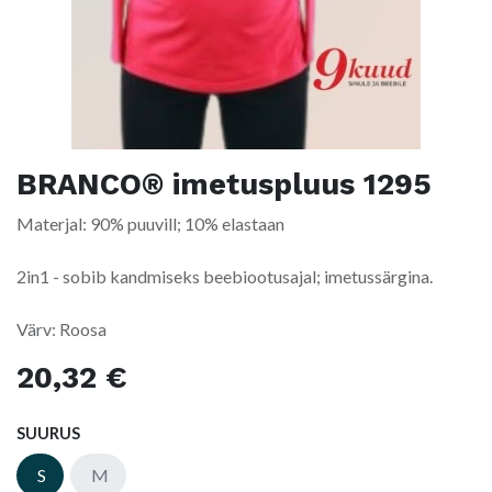
BRANCO® imetuspluus 1295
Materjal: 90% puuvill; 10% elastaan
2in1 - sobib kandmiseks beebiootusajal; imetussärgina.
Värv: Roosa
20,32
€
SUURUS
S
M