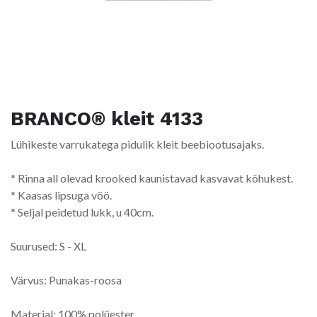
BRANCO® kleit 4133
Lühikeste varrukatega pidulik kleit beebiootusajaks.
* Rinna all olevad krooked kaunistavad kasvavat kõhukest.
* Kaasas lipsuga vöö.
* Seljal peidetud lukk, u 40cm.
Suurused: S - XL
Värvus: Punakas-roosa
Materjal: 100% polüester