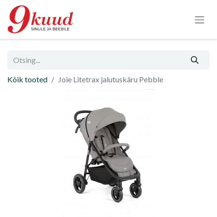
Kõik tooted
Joie Litetrax jalutuskäru Pebble