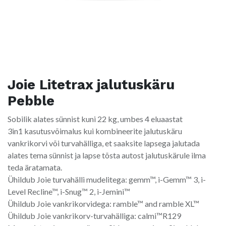
Joie Litetrax jalutuskäru
Pebble
Sobilik alates sünnist kuni 22 kg, umbes 4 eluaastat
3in1 kasutusvõimalus kui kombineerite jalutuskäru
vankrikorvi või turvahälliga, et saaksite lapsega jalutada
alates tema sünnist ja lapse tõsta autost jalutuskärule ilma
teda äratamata.
Ühildub Joie turvahälli mudelitega: gemm™, i-Gemm™ 3, i-
Level Recline™, i-Snug™ 2, i-Jemini™
Ühildub Joie vankrikorvidega: ramble™ and ramble XL™
Ühildub Joie vankrikorv-turvahälliga: calmi™R129