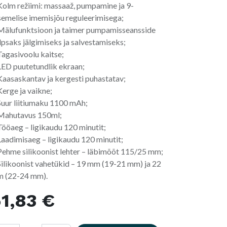
Kolm režiimi: massaaž, pumpamine ja 9-
semelise imemisjõu reguleerimisega;
Mälufunktsioon ja taimer pumpamisseansside
lpsaks jälgimiseks ja salvestamiseks;
Tagasivoolu kaitse;
LED puutetundlik ekraan;
Kaasaskantav ja kergesti puhastatav;
Kerge ja vaikne;
Suur liitiumaku 1100 mAh;
Mahutavus 150ml;
Tööaeg – ligikaudu 120 minutit;
Laadimisaeg – ligikaudu 120 minutit;
Pehme silikoonist lehter – läbimõõt 115/25 mm;
Silikoonist vahetükid – 19 mm (19-21 mm) ja 22
 (22-24 mm).
1,83
€