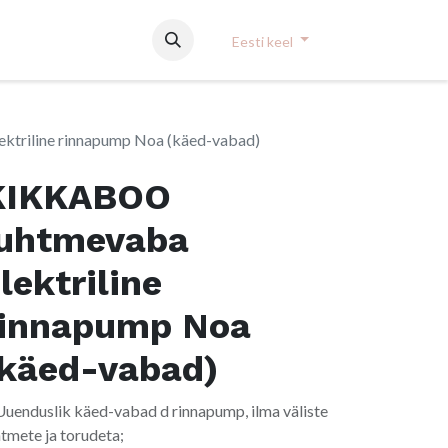
Eesti keel
triline rinnapump Noa (käed-vabad)
KIKKABOO
juhtmevaba
lektriline
rinnapump Noa
(käed-vabad)
Uuenduslik käed-vabad d rinnapump, ilma väliste
htmete ja torudeta;