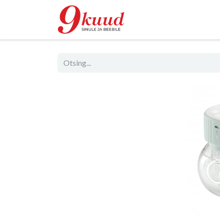
Pood
Rent