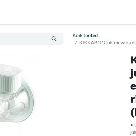
Nõu ja abi
Informatsioon ja ostutingimused
Kõik tooted
KIKKABOO juhtmevaba elek
e
• 
ju