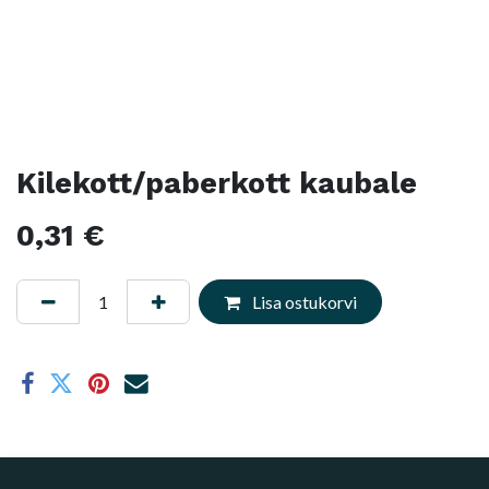
Kilekott/paberkott kaubale
0,31
€
Lisa ostukorvi