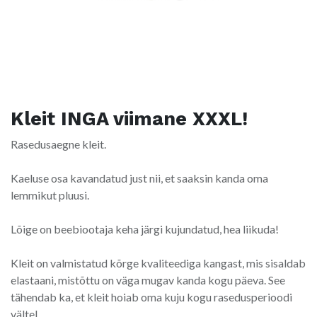
Kleit INGA viimane XXXL!
Rasedusaegne kleit.
Kaeluse osa kavandatud just nii, et saaksin kanda oma
lemmikut pluusi.
Lõige on beebiootaja keha järgi kujundatud, hea liikuda!
Kleit on valmistatud kõrge kvaliteediga kangast, mis sisaldab
elastaani, mistõttu on väga mugav kanda kogu päeva. See
tähendab ka, et kleit hoiab oma kuju kogu rasedusperioodi
vältel.