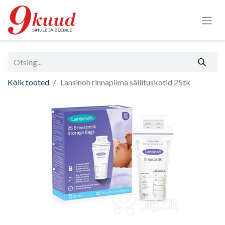
Kõik tooted
Lansinoh rinnapiima säilituskotid 25tk