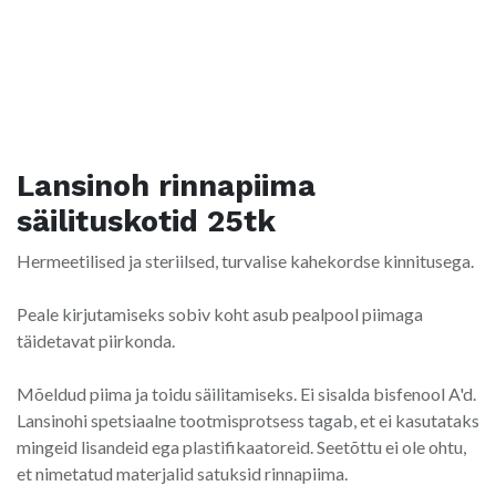
Lansinoh rinnapiima
säilituskotid 25tk
Hermeetilised ja steriilsed, turvalise kahekordse kinnitusega.
Peale kirjutamiseks sobiv koht asub pealpool piimaga
täidetavat piirkonda.
Mõeldud piima ja toidu säilitamiseks. Ei sisalda bisfenool A'd.
Lansinohi spetsiaalne tootmisprotsess tagab, et ei kasutataks
mingeid lisandeid ega plastifikaatoreid. Seetõttu ei ole ohtu,
et nimetatud materjalid satuksid rinnapiima.