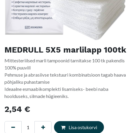
MEDRULL 5X5 marlilapp 100tk
Mittesteriilsed marli tampoonid tarnitakse 100 tk pakendis
100% puuvill
Pehmuse ja abrasiivse tekstuuri kombinatsioon tagab haava
põhjaliku puhastamise
Ideaalne esmaabikomplekti lisamiseks- beebi naba
hoolduseks, silmade hügieeniks.
2,54
€
Lisa ostukorvi