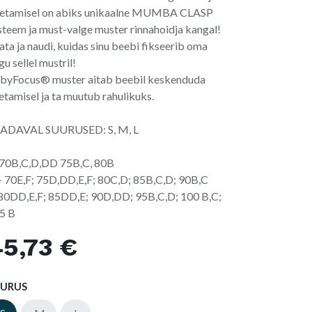
etamisel on abiks unikaalne MUMBA CLASP
steem ja must-valge muster rinnahoidja kangal!
ata ja naudi, kuidas sinu beebi fikseerib oma
gu sellel mustril!
byFocus® muster aitab beebil keskenduda
etamisel ja ta muutub rahulikuks.
ADAVAL SUURUSED: S, M, L
 70B,C,D,DD 75B,C, 80B
 70E,F; 75D,DD,E,F; 80C,D; 85B,C,D; 90B,C
 80DD,E,F; 85DD,E; 90D,DD; 95B,C,D; 100 B,C;
5 B
5,73
€
UURUS