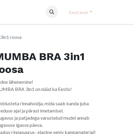
Eesti keel
in1 roosa
MUMBA BRA 3in1
roosa
dne lähenemine!
MBA BRA 3in1 on nüüd ka Eestis!
blusteta rinnahoidja, mida saab kanda juba
seduse ajal ja pärast imetamisel.
gavus ja patjadega varustatud mudel annab
gavuse igasse päeva.
utuv rinnasuurus- elastne veniv kangamaterjal!