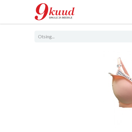
Pood
Rent