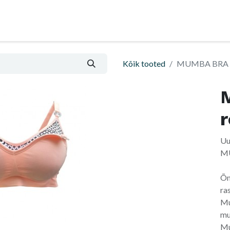
Nõu ja abi
Informatsioon ja ostutingimused
Kõik tooted
MUMBA BRA 3
Uu
MU
Õm
ra
Mu
mu
Mu