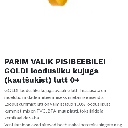
PARIM VALIK PISIBEEBILE!
GOLDI loodusliku kujuga
(kautšukist) lutt 0+
GOLDI loodusliku kujuga ovaalne lutt ilma aasata on
mõeldud rindade imiteerimiseks imetamise asendis.
Looduskummist lutt on valmistatud 100% looduslikust
kummist, mis on PVC, BPA, muu plasti, toksiinide ja
kemikaalide vaba.
Ventilatsiooniavad aitavad beebi nahal paremini hingata ning