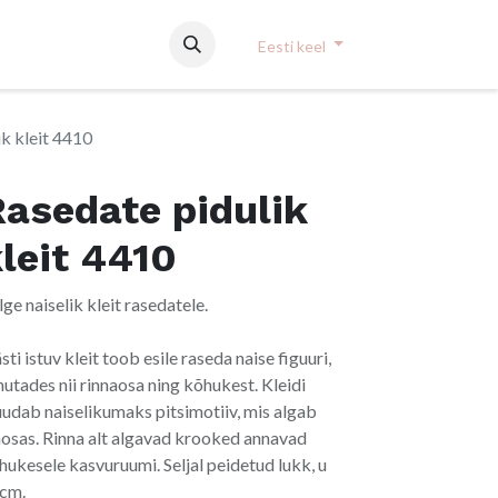
Eesti keel
k kleit 4410
asedate pidulik
leit 4410
lge naiselik kleit rasedatele.
sti istuv kleit toob esile raseda naise figuuri,
hutades nii rinnaosa ning kõhukest. Kleidi
udab naiselikumaks pitsimotiiv, mis algab
aosas. Rinna alt algavad krooked annavad
hukesele kasvuruumi. Seljal peidetud lukk, u
cm.