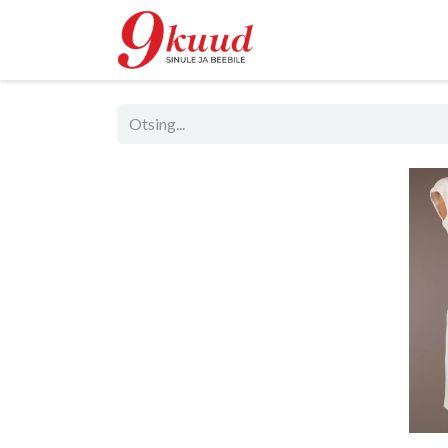
Pood
Rent