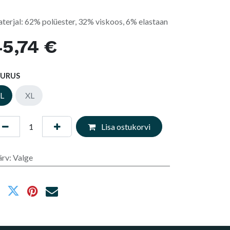
terjal: 62% polüester, 32% viskoos, 6% elastaan
5,74
€
UURUS
L
XL
Lisa ostukorvi
ärv
:
Valge