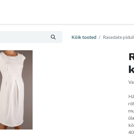
Nõu ja abi
Informatsioon ja ostutingimused
Kõik tooted
Rasedate piduli
R
k
Va
Hä
rõ
mu
ül
kõ
40