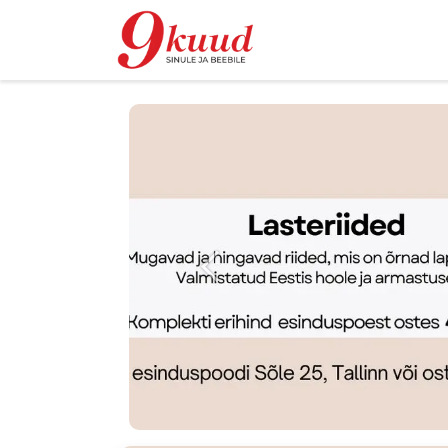
Pood
Rent
Eelmine