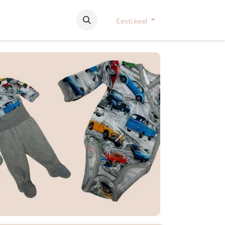
Eesti keel
Järgmine