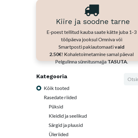
Kiire ja soodne tarne
E-poest tellitud kauba saate kätte juba 1-3
tööpäeva jooksul Omniva või
Smartposti pakiautomaati
vaid
2.50€
!
K
ohaletoimetamine samal päeval
Pelgulinna sünnitusmajja
TASUTA
.
Kategooria
Kõik tooted
Rasedate riided
Püksid
Kleidid ja seelikud
Särgid ja pluusid
Üleriided