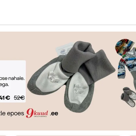
Nõu ja abi
Informatsioon ja ostutingimused