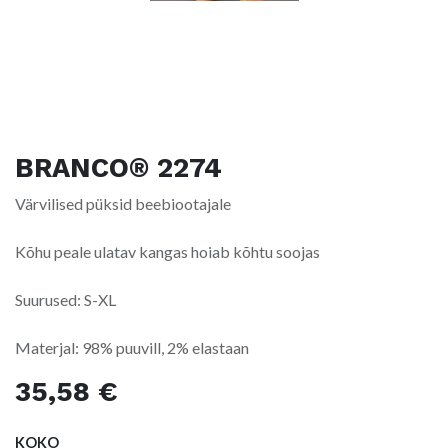
BRANCO® 2274
Värvilised püksid beebiootajale
Kõhu peale ulatav kangas hoiab kõhtu soojas
Suurused: S-XL
Materjal: 98% puuvill, 2% elastaan
35,58
€
KOKO