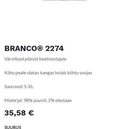
BRANCO® 2274
Värvilised püksid beebiootajale
Kõhu peale ulatav kangas hoiab kõhtu soojas
Suurused: S-XL
Materjal: 98% puuvill, 2% elastaan
35,58
€
SUURUS